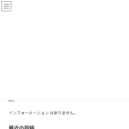
コ
ナ
ン
ビ
テ
ゲ
ン
ー
ツ
シ
へ
ョ
ス
ン
インフォーメーション
キ
に
ッ
移
プ
動
HOME
インフォーメーション
その他
その他
etc
インフォーメーション はありません。
最近の投稿